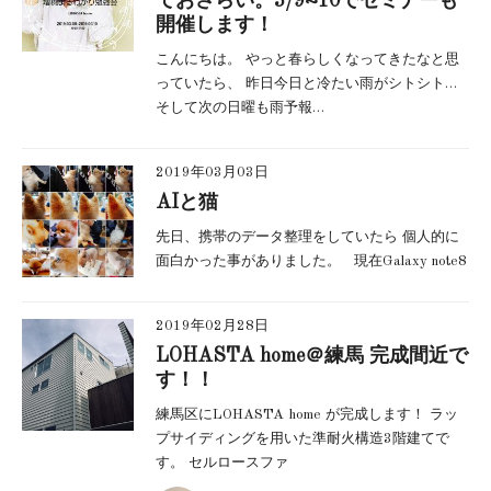
ておさらい。3/9~10でセミナーも
開催します！
こんにちは。 やっと春らしくなってきたなと思
っていたら、 昨日今日と冷たい雨がシトシト…
そして次の日曜も雨予報…
2019年03月03日
AIと猫
先日、携帯のデータ整理をしていたら 個人的に
面白かった事がありました。 現在Galaxy note8
2019年02月28日
LOHASTA home＠練馬 完成間近で
す！！
練馬区にLOHASTA home が完成します！ ラッ
プサイディングを用いた準耐火構造3階建てで
す。 セルロースファ