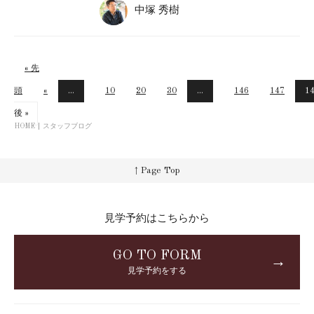
中塚 秀樹
« 先
頭
«
...
10
20
30
...
146
147
1
後 »
HOME
スタッフブログ
↑ Page Top
見学予約はこちらから
GO TO FORM
→
見学予約をする