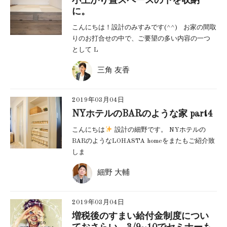
小上がり畳スペースの下を収納
に。
こんにちは！設計のみすみです(^^) お家の間取
りのお打合せの中で、ご要望の多い内容の一つ
として L
三角 友香
2019年03月04日
NYホテルのBARのような家 part4
こんにちは
設計の細野です。 NYホテルの
BARのようなLOHASTA homeをまたもご紹介致
しま
細野 大輔
2019年03月04日
増税後のすまい給付金制度につい