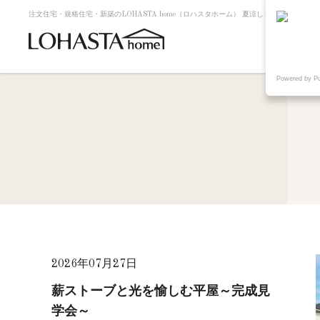
注文住宅・規格住宅・新築のLOHASTA home（ロハスタホーム） 夏涼しく冬暖かい高断
Powered by P
2026年07月27日
薪ストーブと光を愉しむ平屋～完成見
学会～