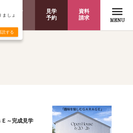
menu
オンライン
見学
資料
取りましょ
相談
予約
請求
MENU
購読する
ＧＥ～完成見学