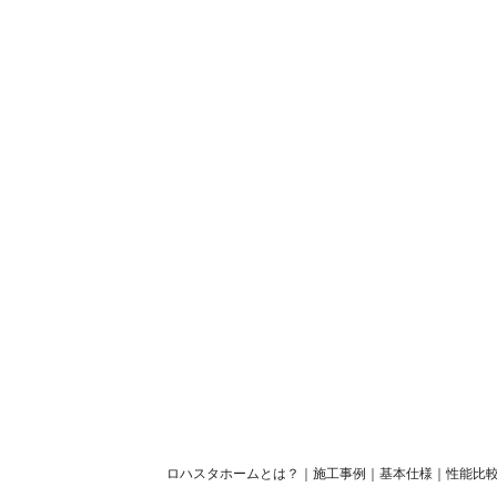
ロハスタホームとは？
｜
施工事例
｜
基本仕様
｜
性能比