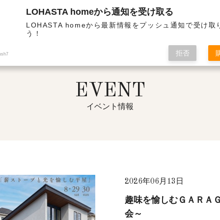
LOHASTA homeから通知を受け取る
熱・高気密の高性能住宅 | イベント情報一覧
LOHASTA homeから最新情報をプッシュ通知で受け
う！
拒否
ush7
EVENT
イベント情報
2026年06月13日
趣味を愉しむＧＡＲＡ
会～