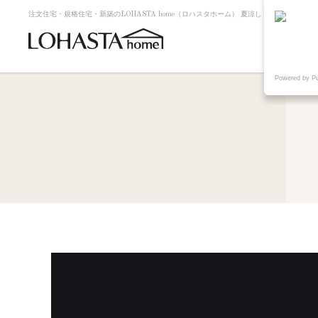
注文住宅・規格住宅・新築のLOHASTA home（ロハスタホーム） 夏涼しく冬暖かい高断
Powered by P