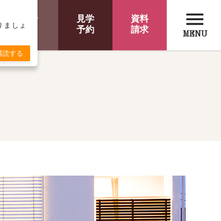
menu
オンライン
見学
資料
取りましょ
相談
予約
請求
MENU
購読する