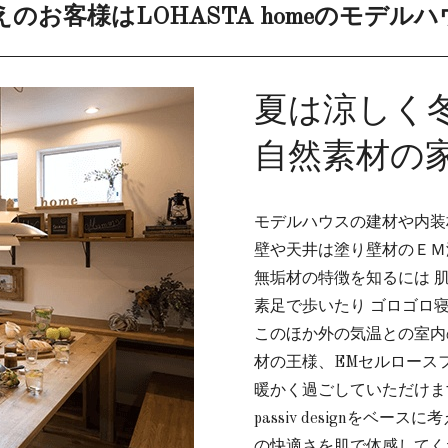
のお客様はLOHASTA homeのモデル
夏は涼しく
自然素材の
モデルハウスの建材や内装
壁や天井は塗り壁材のＥＭ
無垢材の特徴を知るには 
素足で歩いたり ゴロゴロ
このほか外の気温との室内
材の王様、EMセルロース
暖かく過ごしていただけま
passiv designをベー
の快適さを肌で体感してく