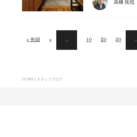
高橋 拓也
« 先頭
«
...
10
20
30
..
HOME
スタッフブログ