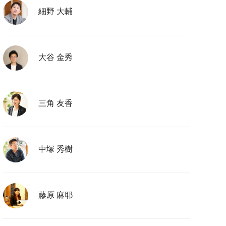
細野 大輔
大谷 金秀
三角 友香
中塚 秀樹
藤原 麻耶