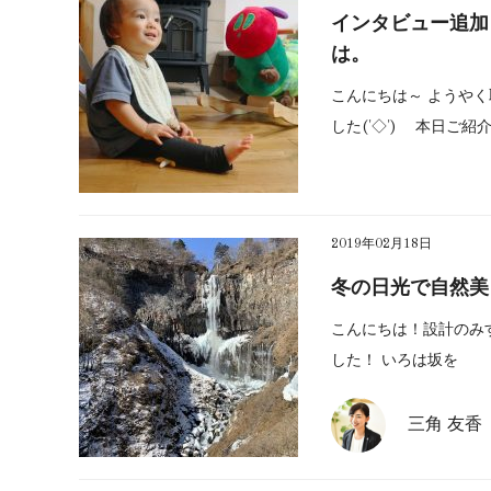
インタビュー追加
は。
こんにちは～ ようや
した('◇')ゞ 本日ご
2019年02月18日
冬の日光で自然美
こんにちは！設計のみす
した！ いろは坂を
三角 友香