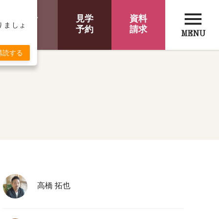
menu
オンライン
見学
資料
取りましょ
相談
予約
請求
MENU
購読する
高橋 拓也