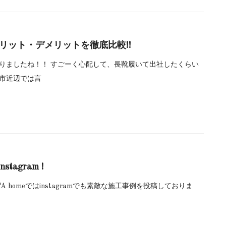
リット・デメリットを徹底比較!!
降りましたね！！ すごーく心配して、長靴履いて出社したくらい
ま市近辺では言
stagram !
TA homeではinstagramでも素敵な施工事例を投稿しておりま