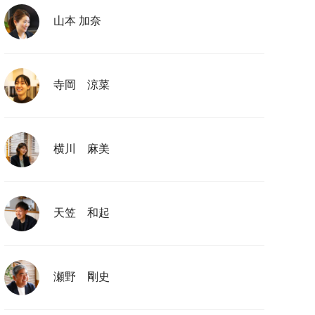
山本 加奈
寺岡 涼菜
横川 麻美
天笠 和起
瀬野 剛史