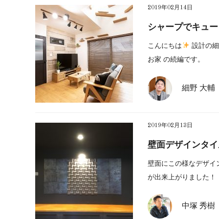
2019年02月14日
シャープでキュート
こんにちは
設計の細
お家 の続編です。
細野 大輔
2019年02月13日
壁面デザインタイ
壁面にこの様なデザイン
が出来上がりました！
中塚 秀樹