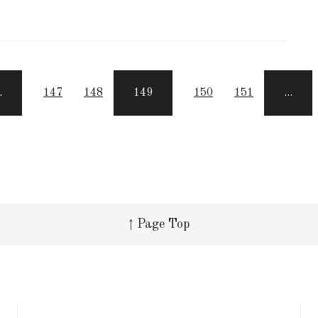
.
147
148
149
150
151
...
↑ Page Top