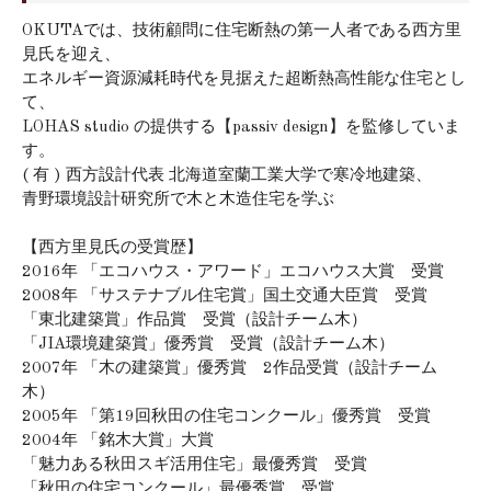
OKUTAでは、技術顧問に住宅断熱の第一人者である西方里
見氏を迎え、
エネルギー資源減耗時代を見据えた超断熱高性能な住宅とし
て、
LOHAS studio の提供する【passiv design】を監修していま
す。
( 有 ) 西方設計代表 北海道室蘭工業大学で寒冷地建築、
青野環境設計研究所で木と木造住宅を学ぶ
【西方里見氏の受賞歴】
2016年 「エコハウス・アワード」エコハウス大賞 受賞
2008年 「サステナブル住宅賞」国土交通大臣賞 受賞
「東北建築賞」作品賞 受賞（設計チーム木）
「JIA環境建築賞」優秀賞 受賞（設計チーム木）
2007年 「木の建築賞」優秀賞 2作品受賞（設計チーム
木）
2005年 「第19回秋田の住宅コンクール」優秀賞 受賞
2004年 「銘木大賞」大賞
「魅力ある秋田スギ活用住宅」最優秀賞 受賞
「秋田の住宅コンクール」最優秀賞 受賞