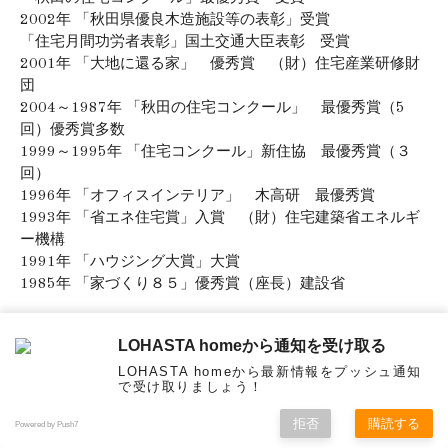
2002年 「秋田県優良木造施設等の表彰」受賞
「住宅月間功労者表彰」国土交通大臣表彰 受賞
2001年 「大地に還る家」 優秀賞 （財）住宅産業研修財
団
2004～1987年 「秋田の住宅コンクール」 最優秀賞（5
回）優秀賞多数
1999～1995年 「住宅コンクール」新住協 最優秀賞（３
回）
1996年 「オフィスインテリア」 木高研 最優秀賞
1993年 「省エネ住宅賞」入賞 （財）住宅建築省エネルギ
ー機構
1991年 「ハウジング大賞」大賞
1985年 「家づくり８５」優秀賞（座長）建設省
LOHASTA homeから通知を受け取る
LOHASTA homeから最新情報をプッシュ通知
で受け取りましょう！
menu
オンラ
見学
資料
拒否
購読する
イン
予約
請求
MENU
Powered by Push7
相談