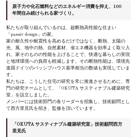
原子力や化石燃料などのエネルギー消費を抑え、100
年間住み続けられる家づくり。
私たちが取り組んでいるのは、超断熱高性能な住まい
「passiv design」の家。
家の耐久性や耐震性を高めるだけではなく、断熱、太陽の
光、風、地中の熱、自然素材、省エネ機器を効率よく取り入
れ、家そのものの性能を上げることで、快適な暮らしの実現
と地球環境への負荷も軽減します。その断熱性能は、環境先
進国ドイツのパッシブハウス基準相当の数値も実現していま
す。
私たちは、こうした住宅の研究を常に推進させるために、専
門の研究チームとして、「OKUTA サスティナブル建築研究
室」を設立しました。
メンバーには技術部門の各リーダーを招集し、技術顧問とし
て西方里見氏を招き、監修を頂いています。
「OKUTA サスティナブル建築研究室」技術顧問西方
里見氏