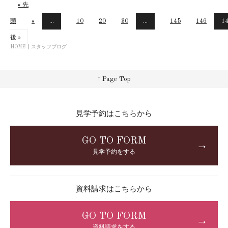
« 先
頭
«
...
10
20
30
...
145
146
1
後 »
HOME
スタッフブログ
↑ Page Top
見学予約はこちらから
GO TO FORM
→
見学予約をする
資料請求はこちらから
GO TO FORM
→
資料請求をする