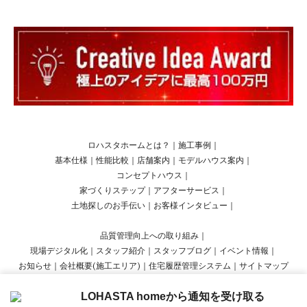
ロハスタホームとは？
｜
施工事例
｜
基本仕様
｜
性能比較
｜
店舗案内
｜
モデルハウス案内
｜
コンセプトハウス
｜
家づくりステップ
｜
アフターサービス
｜
土地探しのお手伝い
｜
お客様インタビュー
｜
品質管理向上への取り組み
｜
現場デジタル化
｜
スタッフ紹介
｜
スタッフブログ
｜
イベント情報
｜
お知らせ
｜
会社概要(施工エリア)
｜
住宅履歴管理システム
｜
サイトマップ
LOHASTA homeから通知を受け取る
Copyright © LOHASTA home presented by LOHAS studio All Rights Reserved.