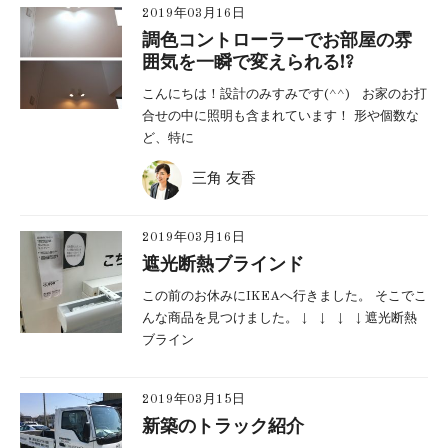
2019年03月16日
調色コントローラーでお部屋の雰
囲気を一瞬で変えられる!?
こんにちは！設計のみすみです(^^) お家のお打
合せの中に照明も含まれています！ 形や個数な
ど、特に
三角 友香
2019年03月16日
遮光断熱ブラインド
この前のお休みにIKEAへ行きました。 そこでこ
んな商品を見つけました。 ↓ ↓ ↓ ↓ 遮光断熱
ブライン
2019年03月15日
新築のトラック紹介