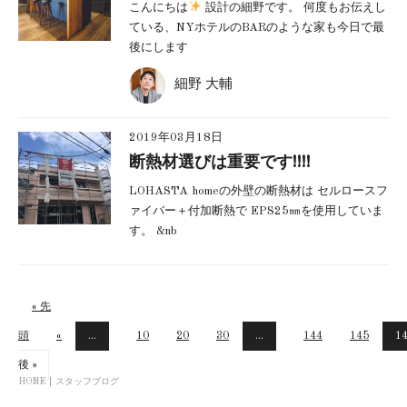
こんにちは
設計の細野です。 何度もお伝えし
ている、NYホテルのBARのような家も今日で最
後にします
細野 大輔
2019年03月18日
断熱材選びは重要です!!!!
LOHASTA homeの外壁の断熱材は セルロースフ
ァイバー＋付加断熱で EPS25㎜を使用していま
す。 &nb
« 先
頭
«
...
10
20
30
...
144
145
1
後 »
HOME
スタッフブログ