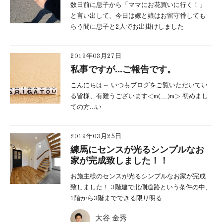
数日前に息子から「ママにお花買いに行く！」
と言い出して、今日は嫁と娘はお留守番しても
らう間に息子と2人でお出掛けしました
2019年03月27日
私事ですが…ご報告です。
こんにちは～ いつもブログをご覧いただいてい
る皆様、有難うございます<m(__)m> 初めまし
ての方…い
2019年03月25日
練馬にセンスが光るシンプルなお
家が完成致しました！！
お施主様のセンスが光るシンプルなお家が完成
致しました！ 3階建で北側道路という条件の中、
1階から3階までできる限り明る
大谷 金秀