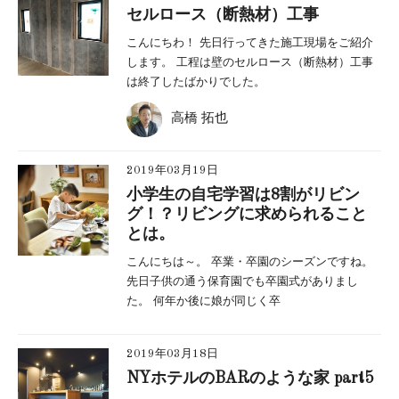
セルロース（断熱材）工事
こんにちわ！ 先日行ってきた施工現場をご紹介
します。 工程は壁のセルロース（断熱材）工事
は終了したばかりでした。
高橋 拓也
2019年03月19日
小学生の自宅学習は8割がリビン
グ！？リビングに求められること
とは。
こんにちは～。 卒業・卒園のシーズンですね。
先日子供の通う保育園でも卒園式がありまし
た。 何年か後に娘が同じく卒
2019年03月18日
NYホテルのBARのような家 part5