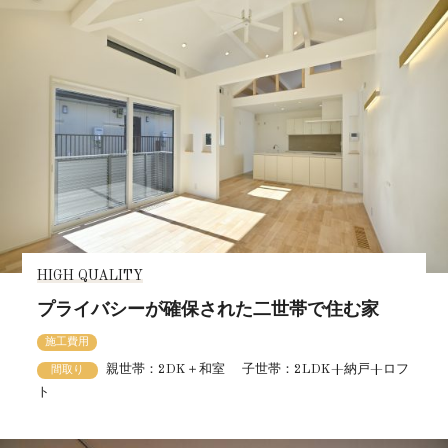
HIGH QUALITY
プライバシーが確保された二世帯で住む家
施工費用
親世帯：2DK＋和室 子世帯：2LDK+納戸+ロフ
間取り
ト