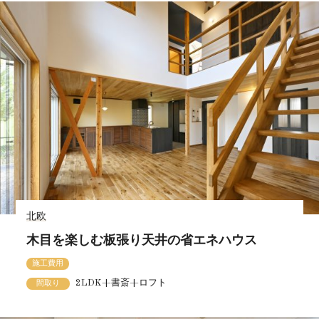
北欧
木目を楽しむ板張り天井の省エネハウス
施工費用
2LDK+書斎+ロフト
間取り