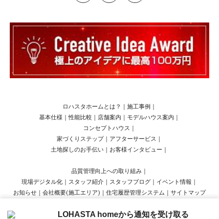
ロハスタホームとは？
｜
施工事例
｜
基本仕様
｜
性能比較
｜
店舗案内
｜
モデルハウス案内
｜
コンセプトハウス
｜
家づくりステップ
｜
アフターサービス
｜
土地探しのお手伝い
｜
お客様インタビュー
｜
品質管理向上への取り組み
｜
現場デジタル化
｜
スタッフ紹介
｜
スタッフブログ
｜
イベント情報
｜
お知らせ
｜
会社概要(施工エリア)
｜
住宅履歴管理システム
｜
サイトマップ
LOHASTA homeから通知を受け取る
Copyright © LOHASTA home presented by LOHAS studio All Rights Reserved.