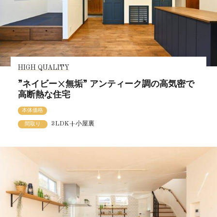
HIGH QUALITY
”ネイビー×無垢” アンティーク調の高気密で
高断熱な住宅
本体価格
3LDK+小屋裏
間取り