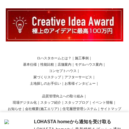
ロハスタホームとは？
｜
施工事例
｜
基本仕様
｜
性能比較
｜
店舗案内
｜
モデルハウス案内
｜
コンセプトハウス
｜
家づくりステップ
｜
アフターサービス
｜
土地探しのお手伝い
｜
お客様インタビュー
｜
品質管理向上への取り組み
｜
現場デジタル化
｜
スタッフ紹介
｜
スタッフブログ
｜
イベント情報
｜
お知らせ
｜
会社概要(施工エリア)
｜
住宅履歴管理システム
｜
サイトマップ
LOHASTA homeから通知を受け取る
Copyright © LOHASTA home presented by LOHAS studio All Rights Reserved.