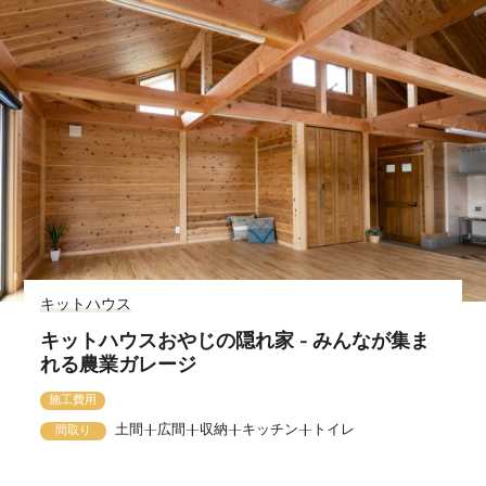
キットハウス
キットハウスおやじの隠れ家 - みんなが集ま
れる農業ガレージ
施工費用
土間+広間+収納+キッチン+トイレ
間取り