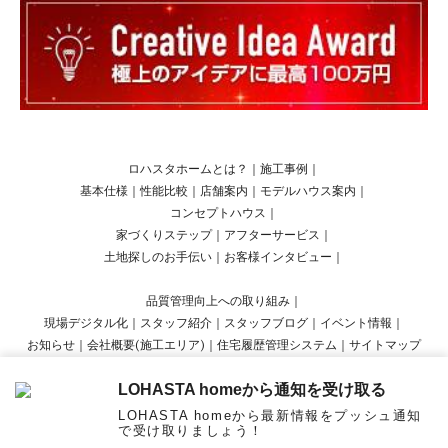
ロハスタホームとは？
｜
施工事例
｜
基本仕様
｜
性能比較
｜
店舗案内
｜
モデルハウス案内
｜
コンセプトハウス
｜
家づくりステップ
｜
アフターサービス
｜
土地探しのお手伝い
｜
お客様インタビュー
｜
品質管理向上への取り組み
｜
現場デジタル化
｜
スタッフ紹介
｜
スタッフブログ
｜
イベント情報
｜
お知らせ
｜
会社概要(施工エリア)
｜
住宅履歴管理システム
｜
サイトマップ
LOHASTA homeから通知を受け取る
Copyright © LOHASTA home presented by LOHAS studio All Rights Reserved.
LOHASTA homeから最新情報をプッシュ通知
で受け取りましょう！