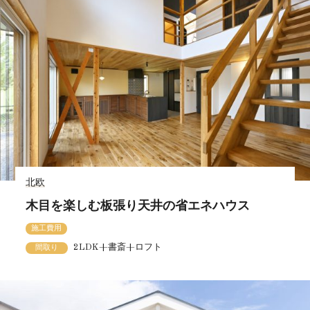
北欧
木目を楽しむ板張り天井の省エネハウス
施工費用
2LDK+書斎+ロフト
間取り