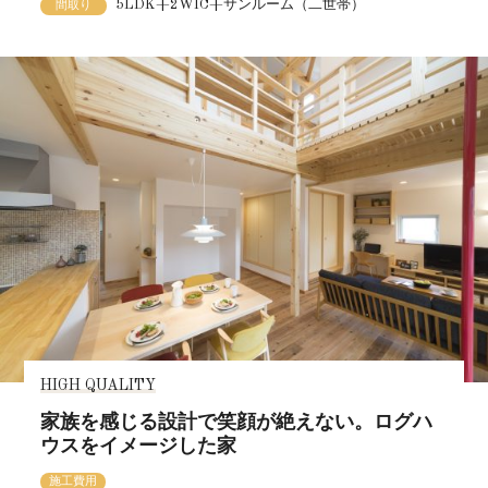
5LDK+2WIC+サンルーム（二世帯）
間取り
HIGH QUALITY
家族を感じる設計で笑顔が絶えない。ログハ
ウスをイメージした家
施工費用