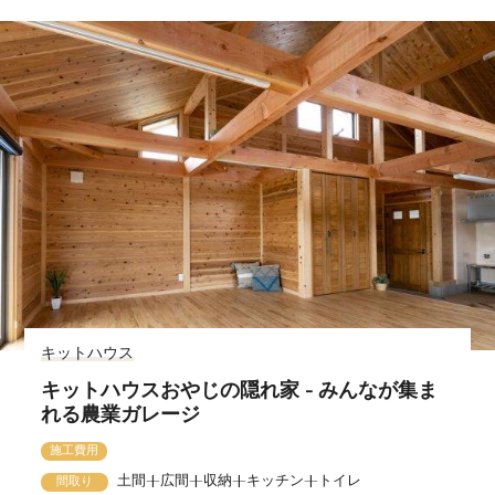
キットハウス
キットハウスおやじの隠れ家 - みんなが集ま
れる農業ガレージ
施工費用
土間+広間+収納+キッチン+トイレ
間取り