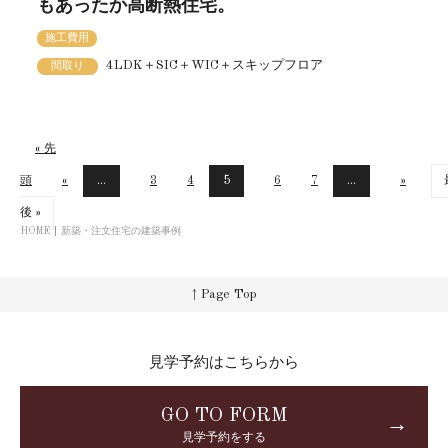
もあったか高断熱住宅。
施工費用
4LDK＋SIC＋WIC＋スキップフロア
間取り
« 先
頭
«
...
3
4
5
6
7
...
»
後 »
HOME
新築・注文住宅の建築事例
↑ Page Top
見学予約はこちらから
GO TO FORM
→
見学予約をする