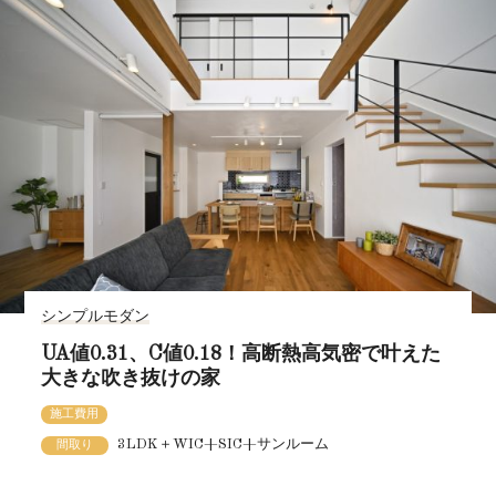
シンプルモダン
UA値0.31、C値0.18！高断熱高気密で叶えた
大きな吹き抜けの家
施工費用
3LDK＋WIC+SIC+サンルーム
間取り