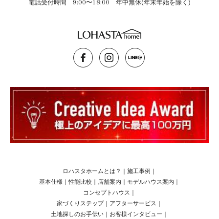
電話受付時間 9:00〜18:00 年中無休(年末年始を除く)
ロハスタホームとは？
｜
施工事例
｜
基本仕様
｜
性能比較
｜
店舗案内
｜
モデルハウス案内
｜
コンセプトハウス
｜
家づくりステップ
｜
アフターサービス
｜
土地探しのお手伝い
｜
お客様インタビュー
｜