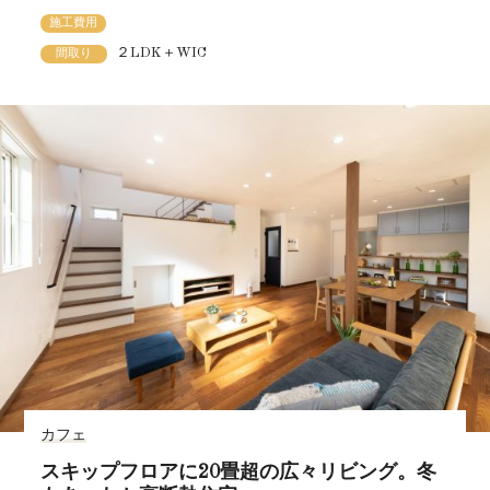
施工費用
２LDK＋WIC
間取り
カフェ
スキップフロアに20畳超の広々リビング。冬