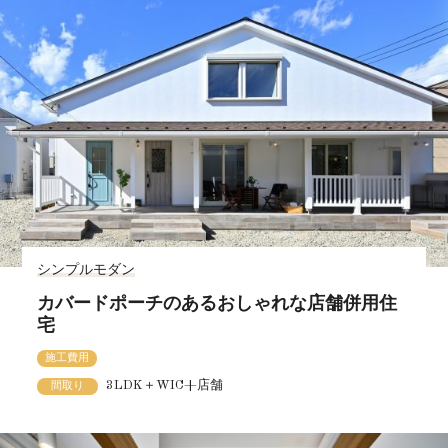
シンプルモダン
カバードポーチのあるおしゃれな店舗併用住
宅
施工費用
3LDK＋WIC+店舗
間取り