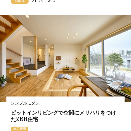
２LDK＋WIC
間取り
シンプルモダン
ピットインリビングで空間にメリハリをつけ
たZEH住宅
施工費用