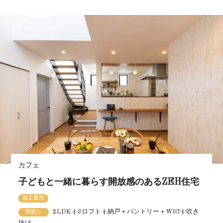
カフェ
子どもと一緒に暮らす開放感のあるZEH住宅
施工費用
2LDK+3ロフト+納戸＋パントリー＋WIC+吹き
間取り