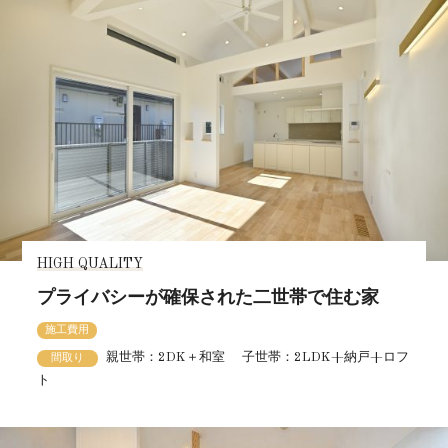
HIGH QUALITY
プライバシーが確保された二世帯で住む家
施工費用
親世帯：2DK＋和室 子世帯：2LDK+納戸+ロフ
間取り
ト