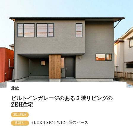
北欧
ビルトインガレージのある２階リビングの
ZEH住宅
施工費用
3LDK+SIC+WIC+畳スペース
間取り