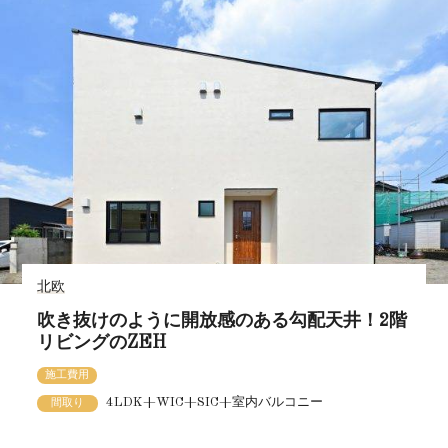
北欧
吹き抜けのように開放感のある勾配天井！2階
リビングのZEH
施工費用
4LDK+WIC+SIC+室内バルコニー
間取り