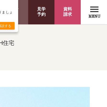
menu
オンライン
見学
資料
取りましょ
相談
予約
請求
MENU
購読する
H住宅