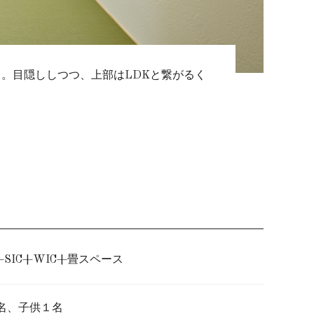
。目隠ししつつ、上部はLDKと繋がるく
+SIC+WIC+畳スペース
名、子供１名