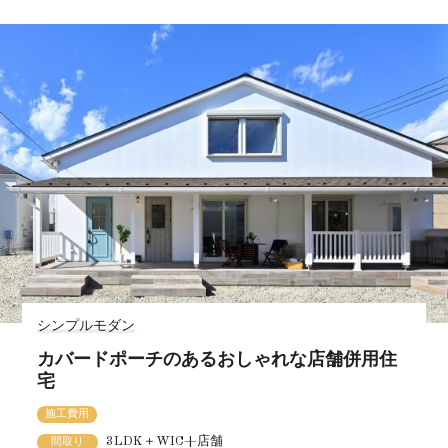
シンプルモダン
カバードポーチのあるおしゃれな店舗併用住
宅
施工費用
3LDK＋WIC+店舗
間取り