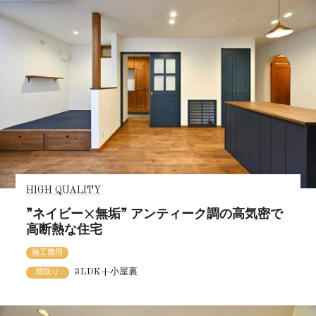
HIGH QUALITY
”ネイビー×無垢” アンティーク調の高気密で
高断熱な住宅
施工費用
3LDK+小屋裏
間取り