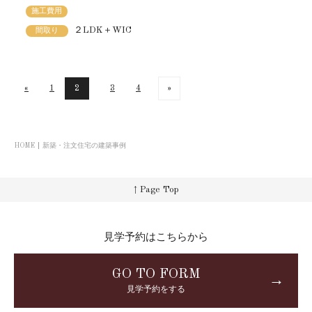
施工費用
２LDK＋WIC
間取り
«
1
2
3
4
»
HOME
新築・注文住宅の建築事例
↑ Page Top
見学予約はこちらから
GO TO FORM
→
見学予約をする