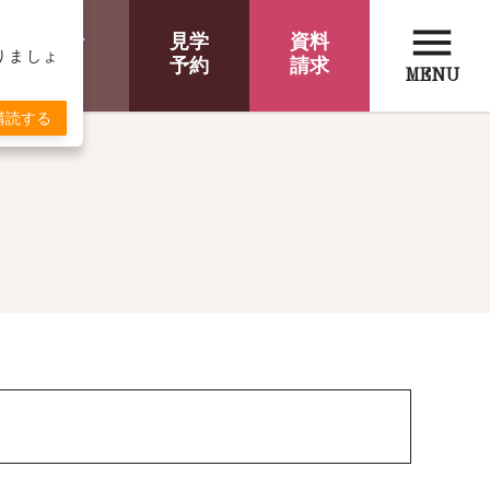
menu
オンライン
見学
資料
取りましょ
相談
予約
請求
MENU
購読する