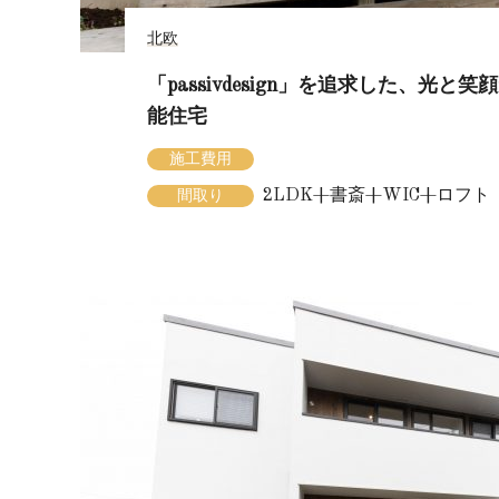
北欧
「passivdesign」を追求した、光と
能住宅
施工費用
2LDK+書斎+WIC+ロフト
間取り