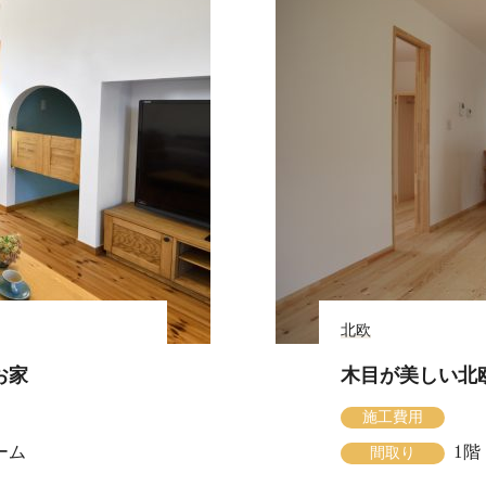
北欧
お家
木目が美しい北
施工費用
ーム
1階
間取り