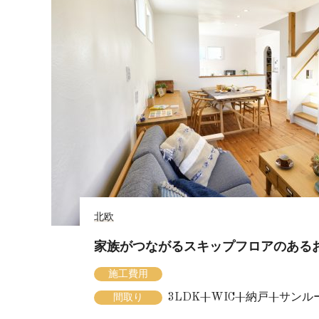
北欧
家族がつながるスキップフロアのある
施工費用
3LDK+WIC+納戸+サンル
間取り