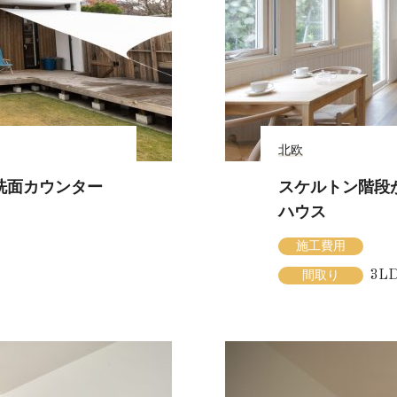
北欧
洗面カウンター
スケルトン階段
ハウス
施工費用
3L
間取り