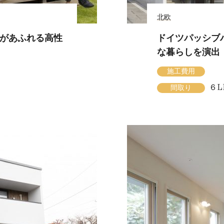
北欧
笑顔があふれる高性
ドイツパッシブ
な暮らしを演出
施工費用
６L
間取り