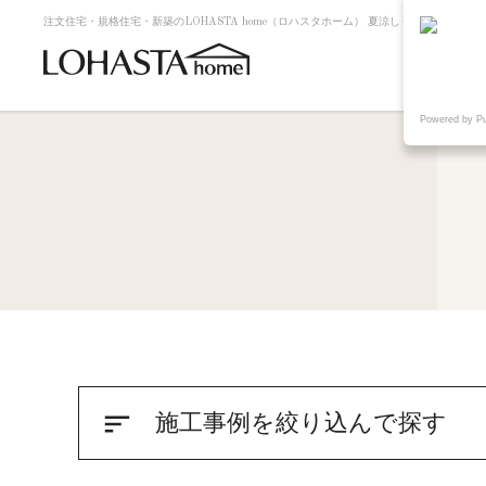
注文住宅・規格住宅・新築のLOHASTA home（ロハスタホーム） 夏涼しく冬暖かい高断熱・
Powered by P
sort
施工事例を絞り込んで探す