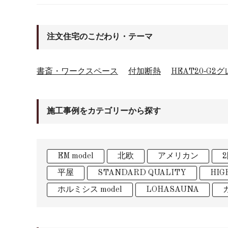
注文住宅のこだわり・テーマ
書斎・ワークスペース
付加断熱
HEAT20‐G2
施工事例をカテゴリーから探す
EM model
北欧
アメリカン
平屋
STANDARD QUALITY
HIG
ホルミシス model
LOHASAUNA