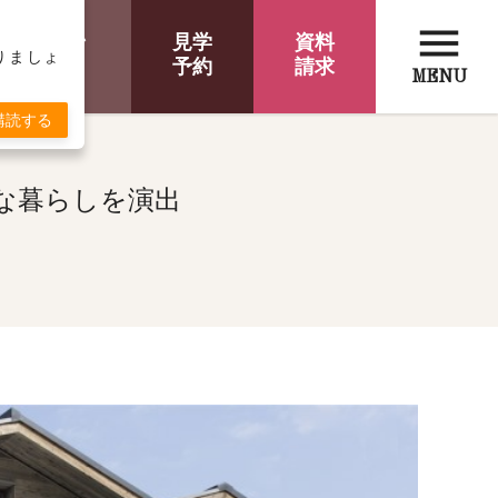
menu
オンライン
見学
資料
取りましょ
相談
予約
請求
MENU
購読する
な暮らしを演出