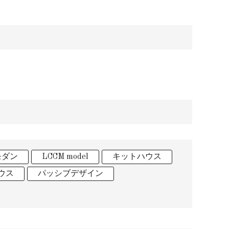
モダン
LCCM model
キットハウス
ウス
パッシブデザイン