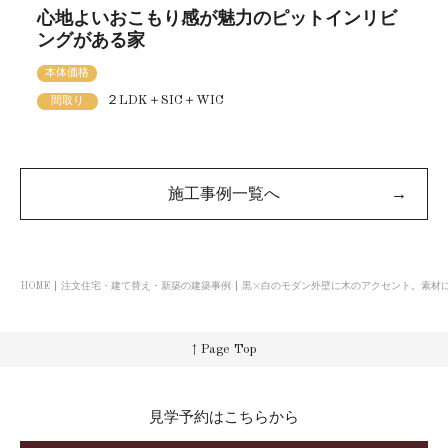
心地よいおこもり感が魅力のピットインリビ
ングがある家
本体価格
２LDK＋SIC＋WIC
間取り
施工事例一覧へ
→
HOME
注文住宅・建て替え・新築の建築事例
黒×白のモダン外壁に木のアクセント。素材
↑ Page Top
見学予約はこちらから