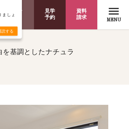
したナチュラルシン
menu
オンライン
見学
資料
取りましょ
相談
予約
請求
MENU
購読する
白を基調としたナチュラ