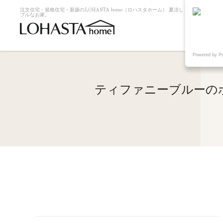
注文住宅・規格住宅・新築のLOHASTA home（ロハスタホーム） 夏涼しく冬暖かい
プルなお家。
Powered by P
ティファニーブルーの