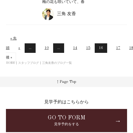
梅の花も咲いていて、春
三角 友香
« 先
頭
«
...
10
...
14
15
16
17
1
後 »
HOME
スタッフブログ
三角友香のブログ一覧
↑ Page Top
見学予約はこちらから
GO TO FORM
→
見学予約をする