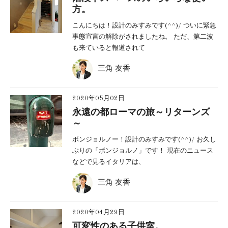
方。
こんにちは！設計のみすみです(^^)/ ついに緊急
事態宣言の解除がされましたね。 ただ、第二波
も来ていると報道されて
三角 友香
2020年05月02日
永遠の都ローマの旅～リターンズ
～
ボンジョルノー！設計のみすみです(^^)/ お久し
ぶりの「ボンジョルノ」です！ 現在のニュース
などで見るイタリアは、
三角 友香
2020年04月29日
可変性のある子供室。