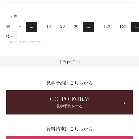
« 先
頭
«
...
10
20
30
...
149
150
1
後 »
HOME
スタッフブログ
↑ Page Top
見学予約はこちらから
GO TO FORM
→
見学予約をする
資料請求はこちらから