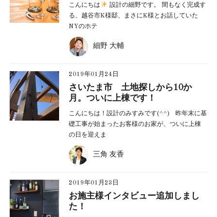
こんにちは
設計の細野です。 間もなく完成す
る、越谷市K様邸、まさにK様とお話していた
NYのホテ
細野 大輔
2019年01月24日
さいたま市 土地探しから10か
月。ついに上棟です！
こんにちは！設計のみすみです(^^) 昨年末に基
礎工事が始まったお客様のお家が、ついに上棟
の日を迎えま
三角 友香
2019年01月23日
お施主様インタビュー追加しまし
た！