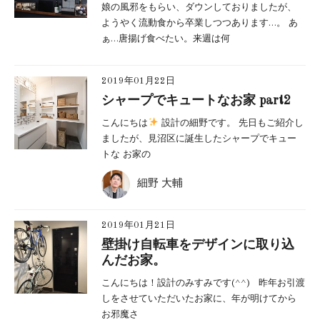
娘の風邪をもらい、ダウンしておりましたが、
ようやく流動食から卒業しつつあります…。 あ
ぁ…唐揚げ食べたい。来週は何
2019年01月22日
シャープでキュートなお家 part2
こんにちは
設計の細野です。 先日もご紹介し
ましたが、見沼区に誕生したシャープでキュー
トな お家の
細野 大輔
2019年01月21日
壁掛け自転車をデザインに取り込
んだお家。
こんにちは！設計のみすみです(^^) 昨年お引渡
しをさせていただいたお家に、年が明けてから
お邪魔さ