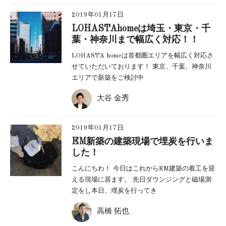
2019年01月17日
LOHASTAhomeは埼玉・東京・千
葉・神奈川まで幅広く対応！！
LOHASTA homeは首都圏エリアを幅広く対応さ
せていただいております！ 東京、千葉、神奈川
エリアで新築をご検討中
大谷 金秀
2019年01月17日
EM新築の建築現場で埋炭を行いま
した！
こんにちわ！ 今日はこれからEM建築の着工を迎
える現場に居ます。 先日ダウンジングと磁場測
定をし本日、埋炭を行ってき
高橋 拓也