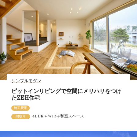
シンプルモダン
ピットインリビングで空間にメリハリをつけ
たZEH住宅
施工費用
4LDK＋WIC+和室スペース
間取り