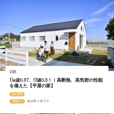
北欧
Ua値0.37、C値0.3！！高断熱、高気密の性能
を備えた【平屋の家】
施工費用
4LDK＋ロフト
間取り