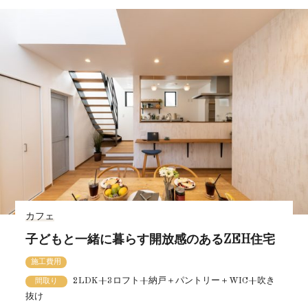
カフェ
子どもと一緒に暮らす開放感のあるZEH住宅
施工費用
2LDK+3ロフト+納戸＋パントリー＋WIC+吹き
間取り
抜け