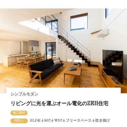
シンプルモダン
リビングに光を運ぶオール電化のZEH住宅
施工費用
3LDK+SIC+WIC+フリースペース+吹き抜け
間取り