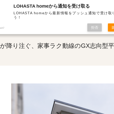
LOHASTA homeから通知を受け取る
熱・高気密の高性能住宅 | 光が降り注ぐ、家事ラク動線のGX志向型平屋
LOHASTA homeから最新情報をプッシュ通知で受け
う！
拒否
ush7
が降り注ぐ、家事ラク動線のGX志向型