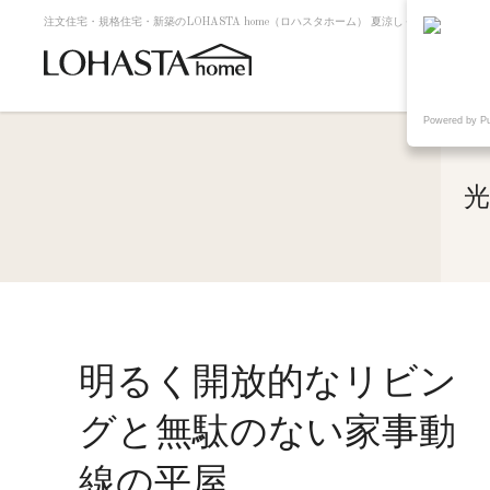
注文住宅・規格住宅・新築のLOHASTA home（ロハスタホーム） 夏涼しく冬暖かい高断
Powered by P
光
明るく開放的なリビン
グと無駄のない家事動
線の平屋