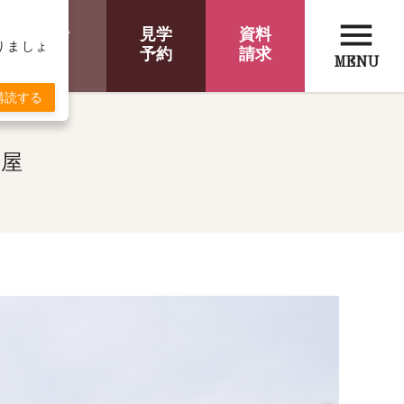
menu
オンライン
見学
資料
取りましょ
相談
予約
請求
MENU
購読する
平屋