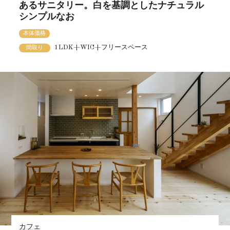
あるサニタリー。白を基調としたナチュラル
シンプルなお
本体価格
1LDK+WIC+フリースペース
間取り
カフェ