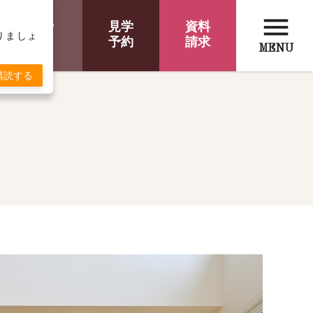
menu
オンライン
見学
資料
取りましょ
相談
予約
請求
MENU
購読する