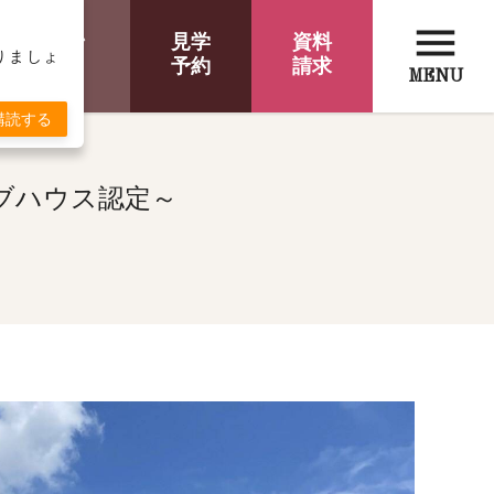
menu
オンライン
見学
資料
取りましょ
相談
予約
請求
MENU
購読する
ッシブハウス認定～