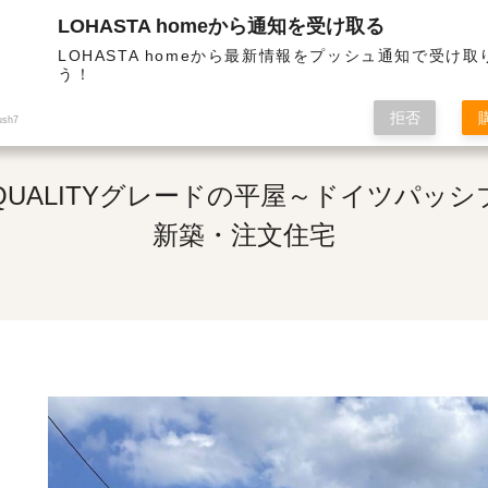
LOHASTA homeから通知を受け取る
高気密の高性能住宅 | ULTRA HIGH QUALITYグレードの平屋～ドイツパッシブハウス認定～
LOHASTA homeから最新情報をプッシュ通知で受け
う！
拒否
ush7
GH QUALITYグレードの平屋～ドイツパ
新築・注文住宅