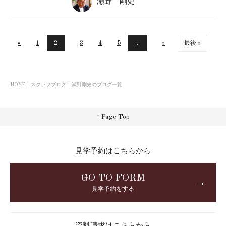
瀬野 剛史
«
1
2
3
4
5
...
»
最後 »
HOME
スタッフブログ
瀬野剛史のブログ一覧
↑ Page Top
見学予約はこちらから
GO TO FORM
→
見学予約をする