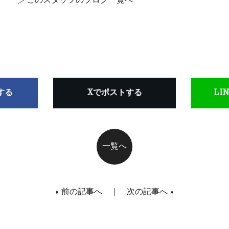
>
このスタッフのブログ一覧へ
アする
Xでポストする
LI
一覧へ
«
前の記事へ
｜
次の記事へ
»