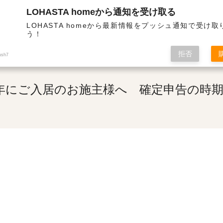
LOHASTA homeから通知を受け取る
断熱・高気密の高性能住宅 | 【令和7年にご入居のお施主様へ 確定申告の時期です。】
LOHASTA homeから最新情報をプッシュ通知で受け
う！
拒否
ush7
年にご入居のお施主様へ 確定申告の時