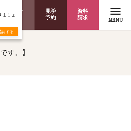
menu
オンライン
見学
資料
取りましょ
相談
予約
請求
MENU
購読する
期です。】