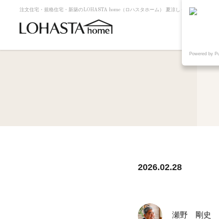
注文住宅・規格住宅・新築のLOHASTA home（ロハスタホーム） 夏涼しく冬暖かい高断
Powered by P
2026.02.28
瀬野 剛史