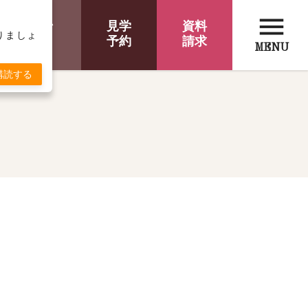
menu
オンライン
見学
資料
取りましょ
相談
予約
請求
MENU
購読する