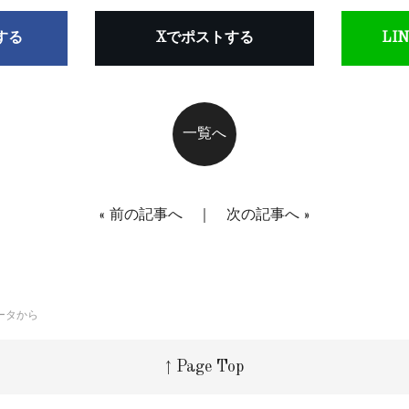
アする
Xでポストする
LI
一覧へ
«
前の記事へ
｜
次の記事へ
»
ータから
↑ Page Top