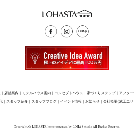
較
｜
店舗案内
｜
モデルハウス案内
｜
コンセプトハウス
｜
家づくりステップ
｜
アフター
化
｜
スタッフ紹介
｜
スタッフブログ
｜
イベント情報
｜
お知らせ
｜
会社概要(施工エリ
Copyright © LOHASTA home presented by LOHAS studio All Rights Reserved.