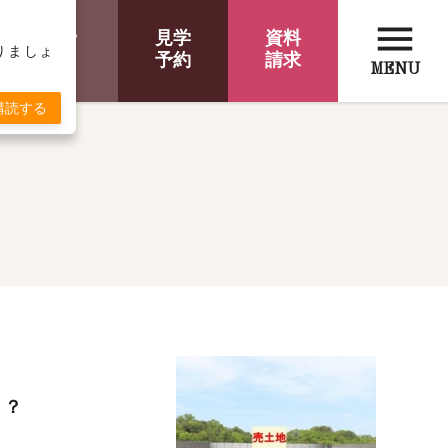
menu
オンライン
見学
資料
取りましょ
相談
予約
請求
MENU
購読する
？？