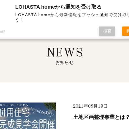
LOHASTA homeから通知を受け取る
熱・高気密の高性能住宅 | ニュース一覧
LOHASTA homeから最新情報をプッシュ通知で受け
う！
拒否
ush7
NEWS
お知らせ
2021年09月19日
土地区画整理事業とは