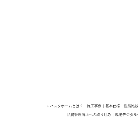
ロハスタホームとは？
｜
施工事例
｜
基本仕様
｜
性能比
品質管理向上への取り組み
｜
現場デジタル