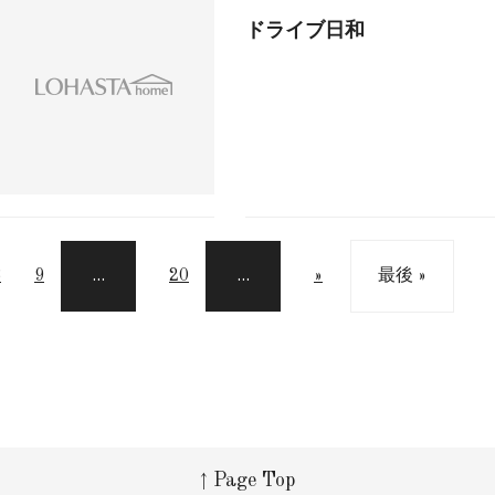
ドライブ日和
8
9
...
20
...
»
最後 »
↑ Page Top