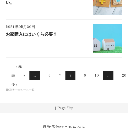
い。
2021年05月30日
お家購入にはいくら必要？
« 先
頭
«
...
6
7
8
9
10
...
20
後 »
HOME
ニュース一覧
↑ Page Top
見学予約はこちらから