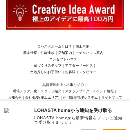
ロハスタホームとは？
｜
施工事例
｜
基本仕様
｜
性能比較
｜
店舗案内
｜
モデルハウス案内
｜
コンセプトハウス
｜
家づくりステップ
｜
アフターサービス
｜
土地探しのお手伝い
｜
お客様インタビュー
｜
品質管理向上への取り組み
｜
現場デジタル化
｜
スタッフ紹介
｜
スタッフブログ
｜
イベント情報
｜
お知らせ
｜
会社概要(施工エリア)
｜
住宅履歴管理システム
｜
サイトマップ
LOHASTA homeから通知を受け取る
Copyright © LOHASTA home presented by LOHAS studio All Rights Reserved.
LOHASTA homeから最新情報をプッシュ通知
で受け取りましょう！
menu
オンラ
見学
資料