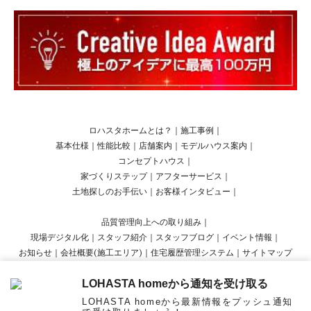
ロハスタホームとは？
｜
施工事例
｜
基本仕様
｜
性能比較
｜
店舗案内
｜
モデルハウス案内
｜
コンセプトハウス
｜
家づくりステップ
｜
アフターサービス
｜
土地探しのお手伝い
｜
お客様インタビュー
｜
品質管理向上への取り組み
｜
現場デジタル化
｜
スタッフ紹介
｜
スタッフブログ
｜
イベント情報
｜
お知らせ
｜
会社概要(施工エリア)
｜
住宅履歴管理システム
｜
サイトマップ
LOHASTA homeから通知を受け取る
Copyright © LOHASTA home presented by LOHAS studio All Rights Reserved.
LOHASTA homeから最新情報をプッシュ通知