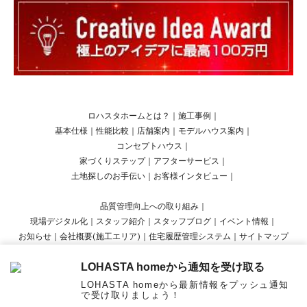
ロハスタホームとは？
｜
施工事例
｜
基本仕様
｜
性能比較
｜
店舗案内
｜
モデルハウス案内
｜
コンセプトハウス
｜
家づくりステップ
｜
アフターサービス
｜
土地探しのお手伝い
｜
お客様インタビュー
｜
品質管理向上への取り組み
｜
現場デジタル化
｜
スタッフ紹介
｜
スタッフブログ
｜
イベント情報
｜
お知らせ
｜
会社概要(施工エリア)
｜
住宅履歴管理システム
｜
サイトマップ
LOHASTA homeから通知を受け取る
Copyright © LOHASTA home presented by LOHAS studio All Rights Reserved.
LOHASTA homeから最新情報をプッシュ通知
で受け取りましょう！