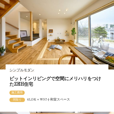
シンプルモダン
ピットインリビングで空間にメリハリをつけ
たZEH住宅
施工費用
4LDK＋WIC+和室スペース
間取り