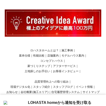
ロハスタホームとは？
｜
施工事例
｜
基本仕様
｜
性能比較
｜
店舗案内
｜
モデルハウス案内
｜
コンセプトハウス
｜
家づくりステップ
｜
アフターサービス
｜
土地探しのお手伝い
｜
お客様インタビュー
｜
品質管理向上への取り組み
｜
現場デジタル化
｜
スタッフ紹介
｜
スタッフブログ
｜
イベント情報
｜
お知らせ
｜
会社概要(施工エリア)
｜
住宅履歴管理システム
｜
サイトマップ
LOHASTA homeから通知を受け取る
Copyright © LOHASTA home presented by LOHAS studio All Rights Reserved.