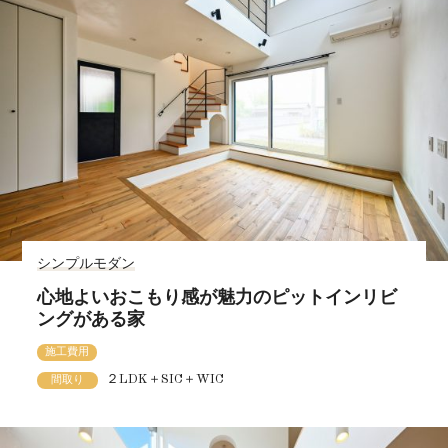
シンプルモダン
心地よいおこもり感が魅力のピットインリビ
ングがある家
施工費用
２LDK＋SIC＋WIC
間取り