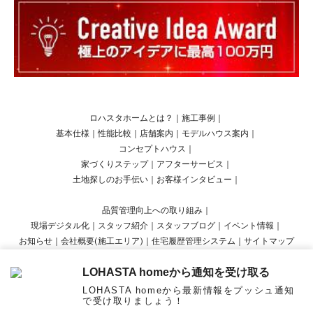
ロハスタホームとは？
｜
施工事例
｜
基本仕様
｜
性能比較
｜
店舗案内
｜
モデルハウス案内
｜
コンセプトハウス
｜
家づくりステップ
｜
アフターサービス
｜
土地探しのお手伝い
｜
お客様インタビュー
｜
品質管理向上への取り組み
｜
現場デジタル化
｜
スタッフ紹介
｜
スタッフブログ
｜
イベント情報
｜
お知らせ
｜
会社概要(施工エリア)
｜
住宅履歴管理システム
｜
サイトマップ
LOHASTA homeから通知を受け取る
Copyright © LOHASTA home presented by LOHAS studio All Rights Reserved.
LOHASTA homeから最新情報をプッシュ通知
で受け取りましょう！