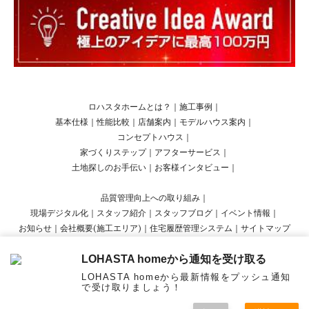
ロハスタホームとは？
｜
施工事例
｜
基本仕様
｜
性能比較
｜
店舗案内
｜
モデルハウス案内
｜
コンセプトハウス
｜
家づくりステップ
｜
アフターサービス
｜
土地探しのお手伝い
｜
お客様インタビュー
｜
品質管理向上への取り組み
｜
現場デジタル化
｜
スタッフ紹介
｜
スタッフブログ
｜
イベント情報
｜
お知らせ
｜
会社概要(施工エリア)
｜
住宅履歴管理システム
｜
サイトマップ
LOHASTA homeから通知を受け取る
Copyright © LOHASTA home presented by LOHAS studio All Rights Reserved.
LOHASTA homeから最新情報をプッシュ通知
で受け取りましょう！
menu
オンラ
見学
資料