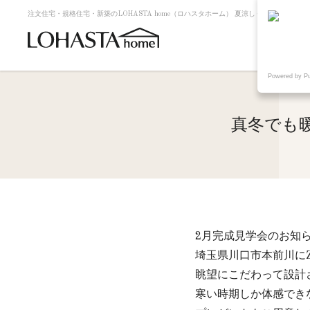
注文住宅・規格住宅・新築のLOHASTA home（ロハスタホーム） 夏涼しく冬暖かい高
Powered by P
真冬でも
2月完成見学会のお知
埼玉県川口市本前川に
眺望にこだわって設計
寒い時期しか体感でき