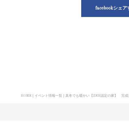
facebookシェ
HOME
イベント情報一覧
真冬でも暖かい【ZEH認定の家】 完成