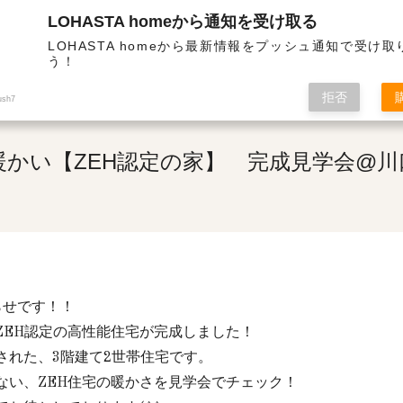
LOHASTA homeから通知を受け取る
断熱・高気密の高性能住宅 | 真冬でも暖かい【ZEH認定の家】 完成見学会@川口市本前川
LOHASTA homeから最新情報をプッシュ通知で受け
う！
拒否
ush7
暖かい【ZEH認定の家】 完成見学会@川
らせです！！
ZEH認定の高性能住宅が完成しました！
された、3階建て2世帯住宅です。
ない、ZEH住宅の暖かさを見学会でチェック！