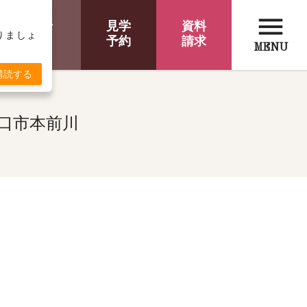
menu
オンライン
見学
資料
取りましょ
相談
予約
請求
MENU
購読する
口市本前川