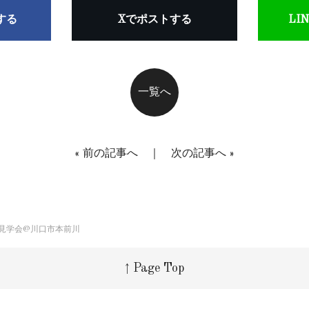
アする
Xでポストする
LI
一覧へ
«
前の記事へ
｜
次の記事へ
»
見学会@川口市本前川
↑ Page Top