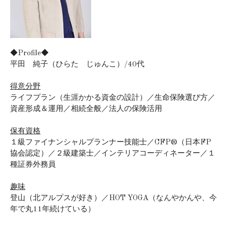
◆Profile◆
平田 純子（ひらた じゅんこ）/40代
得意分野
ライフプラン（生涯かかる資金の設計）／生命保険選び方／
資産形成＆運用／相続全般／法人の保険活用
保有資格
１級ファイナンシャルプランナー技能士／CFP®（日本FP
協会認定）／２級建築士／インテリアコーディネーター／１
種証券外務員
趣味
登山（北アルプスが好き）／HOT YOGA（なんやかんや、今
年で丸11年続けている）