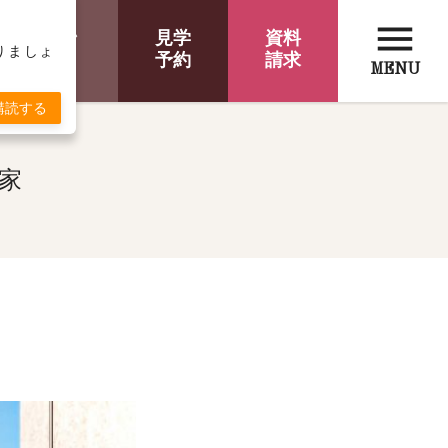
menu
オンライン
見学
資料
取りましょ
相談
予約
請求
MENU
購読する
家