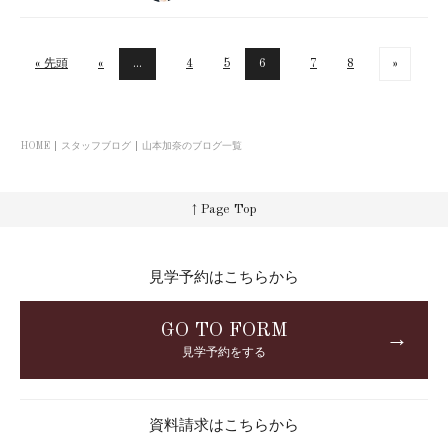
« 先頭
«
...
4
5
6
7
8
»
HOME
スタッフブログ
山本加奈のブログ一覧
↑ Page Top
見学予約はこちらから
GO TO FORM
→
見学予約をする
資料請求はこちらから