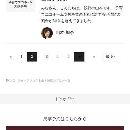
みなさん、こんにちは。 設計の山本です。 子育
てエコホーム支援事業の予算に対する申請額の
割合が50％を超えてきました
山本 加奈
«
1
2
3
4
5
...
»
最後 »
HOME
スタッフブログ
山本加奈のブログ一覧
↑ Page Top
見学予約はこちらから