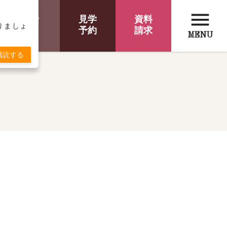
menu
オンライン
見学
資料
取りましょ
相談
予約
請求
MENU
購読する