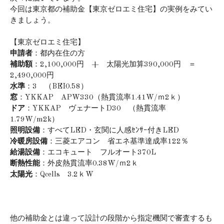
今回は東京都の補助金【東京ゼロエミ住宅】の実例をみてい
きましょう。
【東京ゼロエミ住宅】
申請者
：都内在住の方
補助額
：2,100,000円 + 太陽光加算390,000円 ＝
2,490,000円
水準
：3 （BEI0.58）
窓
：YKKAP APW330（熱貫流率1.41W/ｍ2ｋ）
ドア
：YKKAP ヴェナートD30 （熱貫流率
1.79W/m2k）
照明設備
：すべてLED・玄関に人感ｾﾝｻｰ付きLED
冷暖房設備
：三菱エアコン 省エネ基準達成率122％
給湯設備
：エコキュート フルオート370L
断熱性能
：外皮熱貫流率0.38W/ｍ2ｋ
太陽光
：Qcells 3.2ｋW
他の補助金とは違って設計の段階から指定機関で審査するも