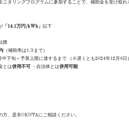
モニタリングプログラムに参加することで、補助金を受け取れ
が
「14.1万円/kWh」
以下
以降
内
（補助率は1/3まで）
4月中下旬～予算上限に達するまで （※遅くとも2024年12月6日
金とは
併用不可
・自治体とは
併用可能
の方、是非OKUTAにご相談ください。