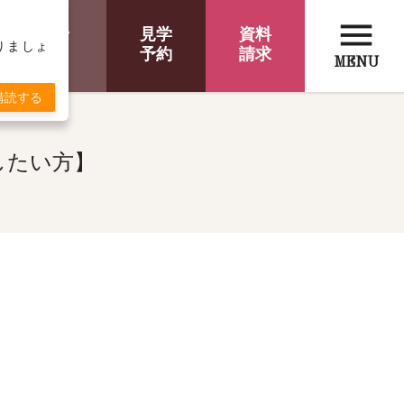
menu
オンライン
見学
資料
取りましょ
相談
予約
請求
MENU
購読する
したい方】