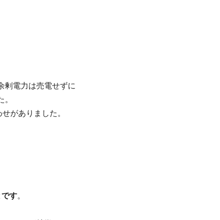
余剰電力は売電せずに
た。
わせがありました。
。
とです
。