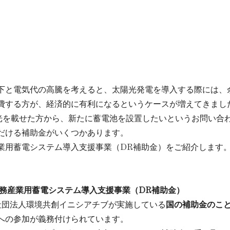
。
下と電気代の高騰を考えると、太陽光発電を導入する際には、
費
する方が、経済的に
有利
になるというケースが増えてきまし
陽光を載せた方から、新たに蓄電池を設置
したいというお問い合
だける補助金がいくつかあります。
業用蓄電システム導入支援事業（DR補助金）をご紹介します
業務産業用蓄電システム導入支援事業（DR補助金）
社団法人環境共創イニシアチブ
が実施している
国の補助金のこ
への参加が義務付けられています。