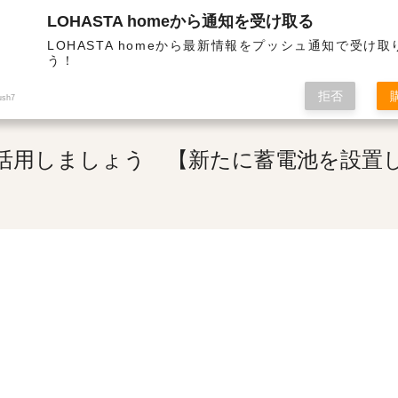
LOHASTA homeから通知を受け取る
断熱・高気密の高性能住宅 | 補助金を活用しましょう 【新たに蓄電池を設置したい方】
LOHASTA homeから最新情報をプッシュ通知で受け
う！
拒否
ush7
活用しましょう 【新たに蓄電池を設置