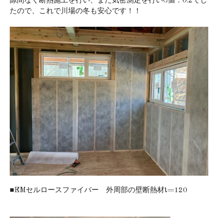
隙間なく断熱施工を行い、また気密測定を行いC値：0.2でし
たので、これで川場の冬も安心です！！
■EMセルロースファイバー 外周部の壁断熱材t=120