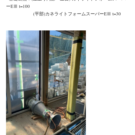
ーEⅢ t=100
(平部)カネライトフォームスーパーEⅢ t=30