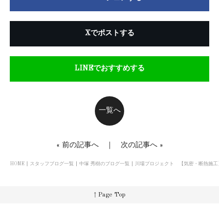
Xでポストする
LINEでおすすめする
一覧へ
«
前の記事へ
｜
次の記事へ
»
HOME
スタッフブログ一覧
中塚 秀樹のブログ一覧
川場プロジェクト 【気密・断熱施工
↑ Page Top