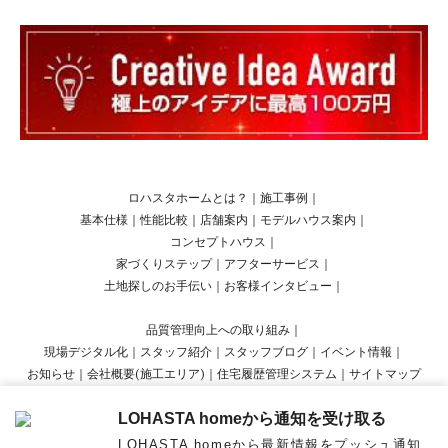
ロハスタホームとは？
｜
施工事例
｜
基本仕様
｜
性能比較
｜
店舗案内
｜
モデルハウス案内
｜
コンセプトハウス
｜
家づくりステップ
｜
アフターサービス
｜
土地探しのお手伝い
｜
お客様インタビュー
｜
品質管理向上への取り組み
｜
現場デジタル化
｜
スタッフ紹介
｜
スタッフブログ
｜
イベント情報
｜
お知らせ
｜
会社概要(施工エリア)
｜
住宅履歴管理システム
｜
サイトマップ
LOHASTA homeから通知を受け取る
Copyright © LOHASTA home presented by LOHAS studio All Rights Reserved.
LOHASTA homeから最新情報をプッシュ通知