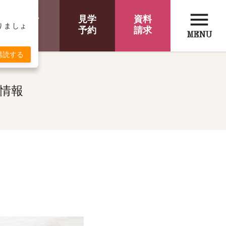
menu
オンライン
見学
資料
取りましょ
相談
予約
請求
MENU
購読する
ト情報