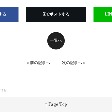
アする
Xでポストする
LI
一覧へ
«
前の記事へ
｜
次の記事へ
»
ト情報
↑ Page Top