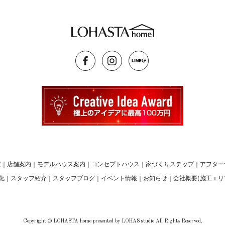
較
｜
店舗案内
｜
モデルハウス案内
｜
コンセプトハウス
｜
家づくりステップ
｜
アフター
化
｜
スタッフ紹介
｜
スタッフブログ
｜
イベント情報
｜
お知らせ
｜
会社概要(施工エリ
Copyright © LOHASTA home presented by LOHAS studio All Rights Reserved.