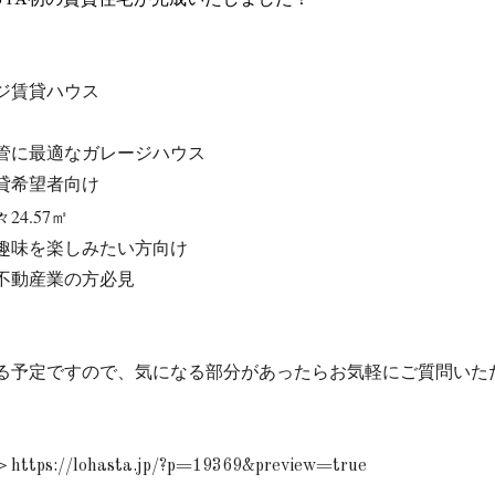
ジ賃貸ハウス
管に最適なガレージハウス
貸希望者向け
4.57
㎡
趣味を楽しみたい方向け
不動産業の方必見
る予定ですので、気になる部分があったらお気軽にご質問いた
＞
https://lohasta.jp/?p=19369&preview=true