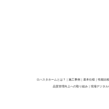
ロハスタホームとは？
｜
施工事例
｜
基本仕様
｜
性能比
品質管理向上への取り組み
｜
現場デジタル