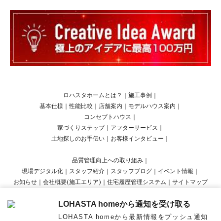
ロハスタホームとは？
｜
施工事例
｜
基本仕様
｜
性能比較
｜
店舗案内
｜
モデルハウス案内
｜
コンセプトハウス
｜
家づくりステップ
｜
アフターサービス
｜
土地探しのお手伝い
｜
お客様インタビュー
｜
品質管理向上への取り組み
｜
現場デジタル化
｜
スタッフ紹介
｜
スタッフブログ
｜
イベント情報
｜
お知らせ
｜
会社概要(施工エリア)
｜
住宅履歴管理システム
｜
サイトマップ
LOHASTA homeから通知を受け取る
Copyright © LOHASTA home presented by LOHAS studio All Rights Reserved.
LOHASTA homeから最新情報をプッシュ通知